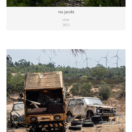
via jacobi
série
2023